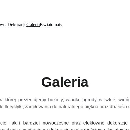
ówna
Dekoracje
Galeria
Kwiatomaty
Galeria
ji, w której prezentujemy bukiety, wianki, ogrody w szkle, w
o florystyki, zamiłowania do naturalnego piękna oraz dbałości 
je, jak i bardziej nowoczesne oraz efektowne dekoracje 
 znajdziesz inspiracje na dekoracje okolicznościowe, kwiato