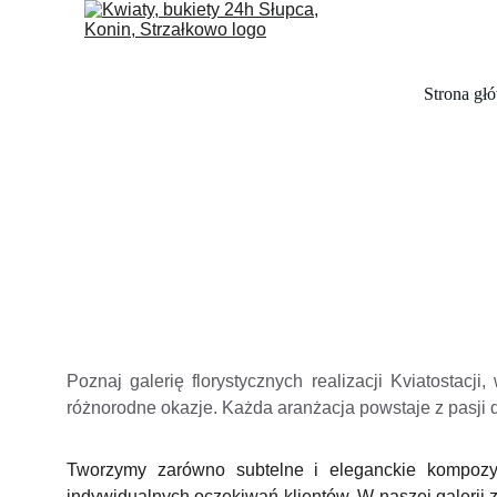
Strona gł
Poznaj galerię florystycznych realizacji Kviatostac
różnorodne okazje. Każda aranżacja powstaje z pasji d
Tworzymy zarówno subtelne i eleganckie kompozyc
indywidualnych oczekiwań klientów. W naszej galerii