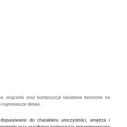
ieńce, wiązanki oraz kompozycje kwiatowe tworzone na
o najmniejsze detale.
dopasowane do charakteru uroczystości, wnętrza i
we upominki oraz wyjątkowe kompozycje przygotowywane