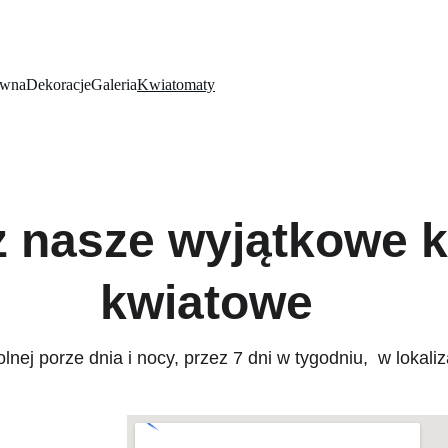
ówna
Dekoracje
Galeria
Kwiatomaty
z nasze wyjątkowe 
kwiatowe
ej porze dnia i nocy, przez 7 dni w tygodniu,  w lokal